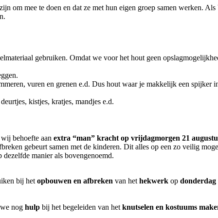
jn om mee te doen en dat ze met hun eigen groep samen werken. Als bli
n.
elmateriaal gebruiken. Omdat we voor het hout geen opslagmogelijkh
eggen.
eren, vuren en grenen e.d. Dus hout waar je makkelijk een spijker in
eurtjes, kistjes, kratjes, mandjes e.d.
 wij behoefte aan
extra “man” kracht op vrijdagmorgen 21 augustu
reken gebeurt samen met de kinderen. Dit alles op een zo veilig mogeli
op dezelfde manier als bovengenoemd.
iken bij het
opbouwen en afbreken
van het
hekwerk
op
donderdag 
 we nog
hulp
bij het begeleiden van het
knutselen en kostuums make