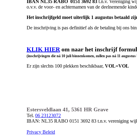
IBAN NL35 RABO 0151 3692 83
t.n.v. Vereniging wi
o.v.v. de voor- en achternamen van de deelnemende kind
Het inschrijfgeld moet uiterlijk 1 augustus betaald zij
De inschrijving is pas definitief als de betaling bij ons bin
KLIK HIER
om naar het inschrijf formul
(inschrijvingen die ná 10 juli binnenkomen, zullen pas ná 11 augustu
Er zijn slechts 100 plekken beschikbaar,
VOL=VOL
Estersveldlaan 41, 5361 HR Grave
Tel.
06 23123072
IBAN: NL35 RABO 0151 3692 83 t.n.v. vereniging wijk
Privacy Beleid