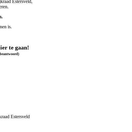
jkraad Estersveld,
eren.
n.
nen is.
ier te gaan!
s beantwoord)
raad Estersveld