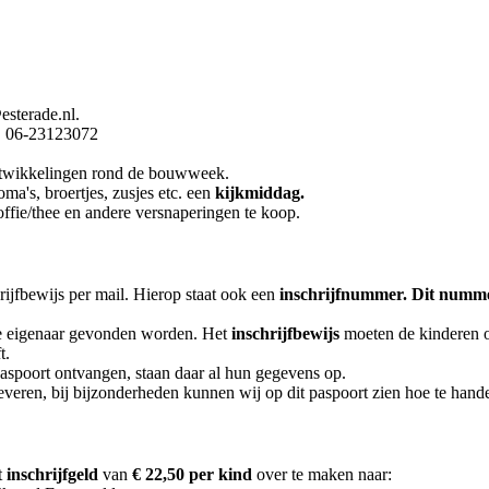
esterade.nl.
r. 06-23123072
ontwikkelingen rond de bouwweek.
oma's, broertjes, zusjes etc. een
kijkmiddag.
ffie/thee en andere versnaperingen te koop.
ijfbewijs per mail.
Hierop staat ook een
inschrijfnummer. Dit numme
 de eigenaar gevonden worden. Het
inschrijfbewijs
moeten de kinderen 
t.
aspoort ontvangen, staan daar al hun gegevens op.
veren, bij bijzonderheden kunnen wij op dit paspoort zien hoe te hand
t
inschrijfgeld
van
€ 22,50 per kind
over te maken naar: