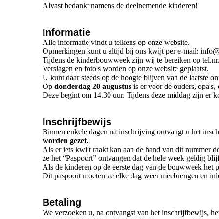
Alvast bedankt namens de deelnemende kinderen!
Informatie
Alle informatie vindt u telkens op onze website.
Opmerkingen kunt u altijd bij ons kwijt per e-mail: info@
Tijdens de kinderbouwweek zijn wij te bereiken op tel.n
Verslagen en foto's worden op onze website geplaatst.
U kunt daar steeds op de hoogte blijven van de laatste 
Op
donderdag 20 augustus
is er voor de ouders, opa's, 
Deze begint om 14.30 uur. Tijdens deze middag zijn er ko
Inschrijfbewijs
Binnen enkele dagen na inschrijving ontvangt u het inschr
worden gezet.
Als er iets kwijt raakt kan aan de hand van dit nummer
ze het “Paspoort” ontvangen dat de hele week geldig blijf
Als de kinderen op de eerste dag van de bouwweek het p
Dit paspoort moeten ze elke dag weer meebrengen en inle
Betaling
We verzoeken u, na ontvangst van het inschrijfbewijs, he